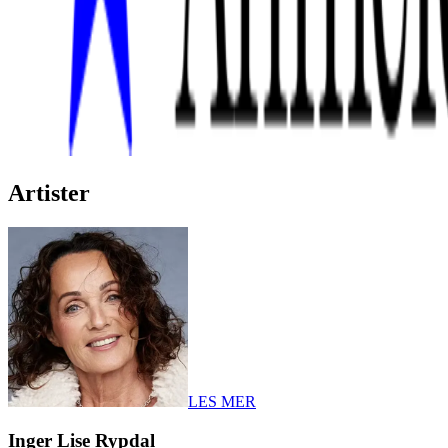
Artister
LES MER
Inger Lise Rypdal