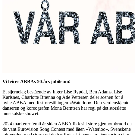
Vi feirer ABBAs 50-års jubileum!
Et stjernelag bestående av Inger Lise Rypdal, Ben Adams, Lise
Karlsnes, Charlotte Brænna og Atle Pettersen deler scenen for å
hylle ABBA med festforestillingen «Waterloo». Den verdenskjente
danseren og koreografen Mona Berntsen har regi på det storslåtte
musikalske showet.
2024 markerer femti år siden ABBA fikk sitt store gjennombrudd da
de vant Eurovision Song Contest med låten «Waterloo». Svenskene
tok verden med storm og de har fortsatt å begeistre generasjon etter