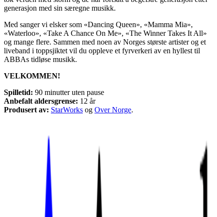
generasjon med sin særegne musikk.
Med sanger vi elsker som «Dancing Queen», «Mamma Mia»,
«Waterloo», «Take A Chance On Me», «The Winner Takes It All»
og mange flere. Sammen med noen av Norges største artister og et
liveband i toppsjiktet vil du oppleve et fyrverkeri av en hyllest til
ABBAs tidløse musikk.
VELKOMMEN!
Spilletid:
90 minutter uten pause
Anbefalt aldersgrense:
12 år
Produsert av:
StarWorks
og
Over Norge
.