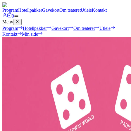
Program
Hotellpakker
Gavekort
Om teateret
Utleie
Kontakt
0
Meny
Program
Hotellpakker
Gavekort
Om teateret
Utleie
Kontakt
Min side