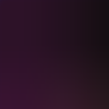
Program
Hotellpakker
Gavekort
Om teateret
Utleie
Kontakt
0
Meny
Program
Hotellpakker
Gavekort
Om teateret
Utleie
Kontakt