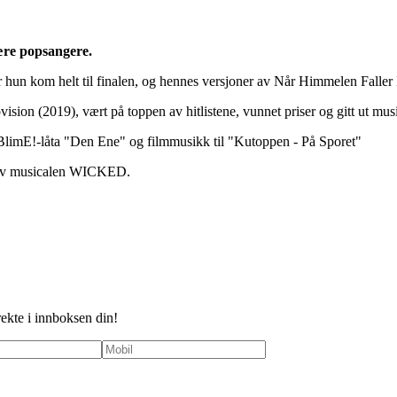
jære popsangere.
n kom helt til finalen, og hennes versjoner av Når Himmelen Faller Ne
ion (2019), vært på toppen av hitlistene, vunnet priser og gitt ut mu
et BlimE!-låta "Den Ene" og filmmusikk til "Kutoppen - På Sporet"
ng av musicalen WICKED.
rekte i innboksen din!