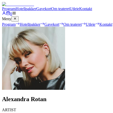
Program
Hotellpakker
Gavekort
Om teateret
Utleie
Kontakt
0
Meny
Program
Hotellpakker
Gavekort
Om teateret
Utleie
Kontakt
Alexandra Rotan
ARTIST