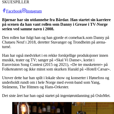
SKUESPILLER
Facebook
Instagram
Bjørnar har sin utdannelse fra Bårdar. Han startet sin karriere
på scenen da han vant rollen som Danny i Grease i TV-Norge
serien ved samme navn i 2008.
Den rollen har fulgt han og han gjorde et comeback.som Danny på
Chataeu Neuf i 2018, deretter Stavanger og Trondheim på arena-
turné.
Han har også medvirket i en rekke forskjellige produksjoner innen
musikk, teater og TV; sanger på «Skal Vi Danse», korist i
Eurovision Song Contest (2015 og 2021), «De tre musketerer» på
Folketeateret og ikke minst som skurken Harald på «Hotell Cæsar».
Utover dette har han spilt i lokale show og konserter i Hønefoss og
underholdt rundt om i hele Norge med event-band som Yang,
Stråmenn, The Hitmen og Hans-Orkester.
Det siste året har han også startet på ingeniørutdanning på OsloMet.