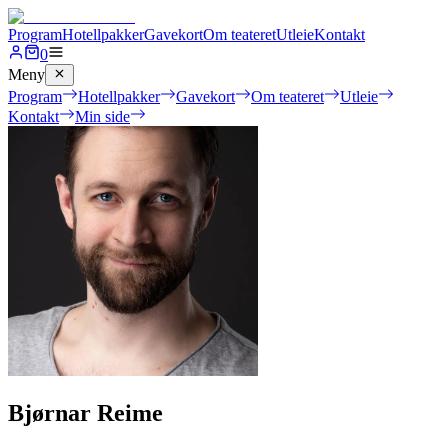
Program
Hotellpakker
Gavekort
Om teateret
Utleie
Kontakt
0
Meny
Program
Hotellpakker
Gavekort
Om teateret
Utleie
Kontakt
Min side
Bjørnar Reime