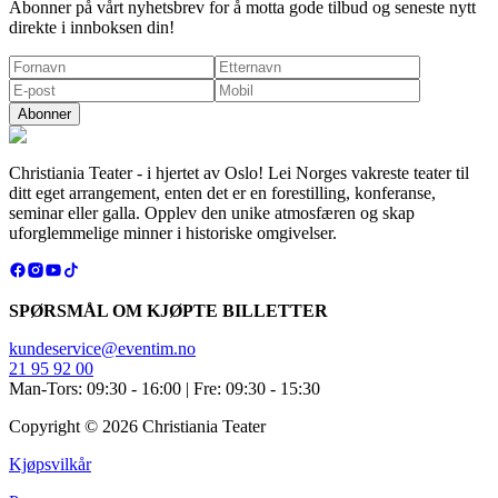
Abonner på vårt nyhetsbrev for å motta gode tilbud og seneste nytt
direkte i innboksen din!
Abonner
Christiania Teater - i hjertet av Oslo! Lei Norges vakreste teater til
ditt eget arrangement, enten det er en forestilling, konferanse,
seminar eller galla. Opplev den unike atmosfæren og skap
uforglemmelige minner i historiske omgivelser.
SPØRSMÅL OM KJØPTE BILLETTER
kundeservice@eventim.no
21 95 92 00
Man-Tors: 09:30 - 16:00 | Fre: 09:30 - 15:30
Copyright ©
2026
Christiania Teater
Kjøpsvilkår