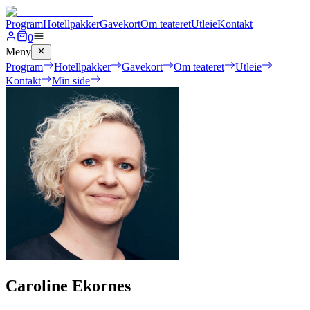
Program
Hotellpakker
Gavekort
Om teateret
Utleie
Kontakt
0
Meny
Program
Hotellpakker
Gavekort
Om teateret
Utleie
Kontakt
Min side
Caroline Ekornes