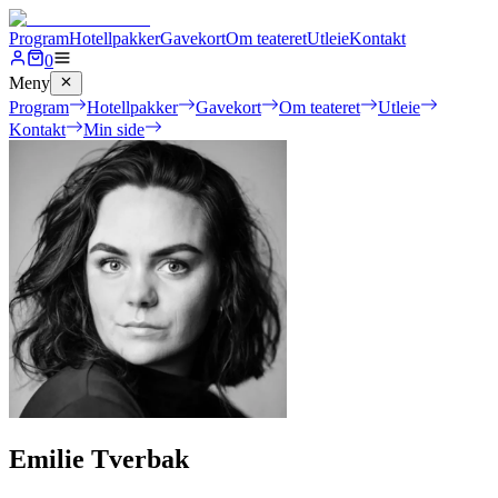
Program
Hotellpakker
Gavekort
Om teateret
Utleie
Kontakt
0
Meny
Program
Hotellpakker
Gavekort
Om teateret
Utleie
Kontakt
Min side
Emilie Tverbak