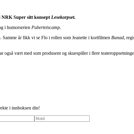
d i NRK Super sitt konsept
Lesekorpset
.
g i humorserien
Pubertetscamp.
 Samme år fikk vi se Flo i rollen som Jeanette i kortfilmen
Bunad
, reg
ar også vært med som produsent og skuespiller i flere teateroppsetninge
rekte i innboksen din!