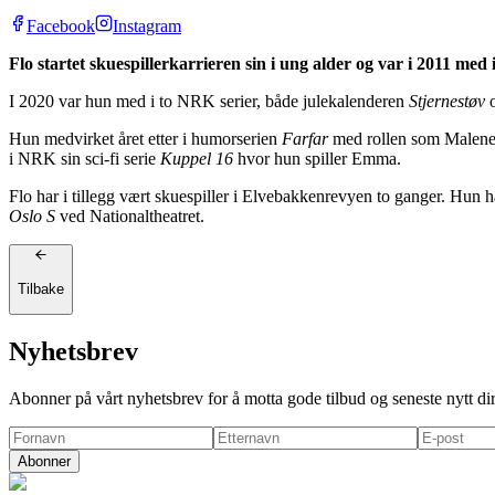
Facebook
Instagram
Flo startet skuespillerkarrieren sin i ung alder og var i 2011 me
I 2020 var hun med i to NRK serier, både julekalenderen
Stjernestøv
o
Hun medvirket året etter i humorserien
Farfar
med rollen som Malene.
i NRK sin sci-fi serie
Kuppel 16
hvor hun spiller Emma.
Flo har i tillegg vært skuespiller i Elvebakkenrevyen to ganger. Hun h
Oslo S
ved Nationaltheatret.
Tilbake
Nyhetsbrev
Abonner på vårt nyhetsbrev for å motta gode tilbud og seneste nytt di
Abonner