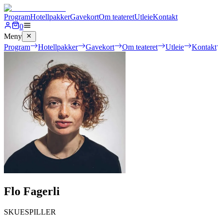
Program
Hotellpakker
Gavekort
Om teateret
Utleie
Kontakt
0
Meny
Program
Hotellpakker
Gavekort
Om teateret
Utleie
Kontakt
Flo Fagerli
SKUESPILLER