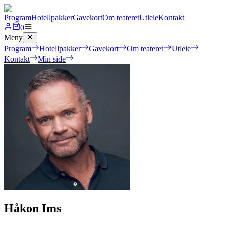
Program
Hotellpakker
Gavekort
Om teateret
Utleie
Kontakt
0
Meny
Program
Hotellpakker
Gavekort
Om teateret
Utleie
Kontakt
Min side
Håkon Ims