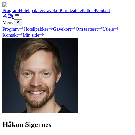
Program
Hotellpakker
Gavekort
Om teateret
Utleie
Kontakt
0
Meny
Program
Hotellpakker
Gavekort
Om teateret
Utleie
Kontakt
Min side
Håkon Sigernes