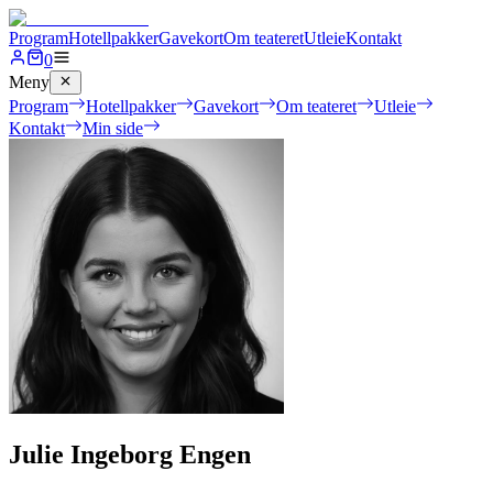
Program
Hotellpakker
Gavekort
Om teateret
Utleie
Kontakt
0
Meny
Program
Hotellpakker
Gavekort
Om teateret
Utleie
Kontakt
Min side
Julie Ingeborg Engen