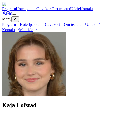
Program
Hotellpakker
Gavekort
Om teateret
Utleie
Kontakt
0
Meny
Program
Hotellpakker
Gavekort
Om teateret
Utleie
Kontakt
Min side
Kaja Lofstad