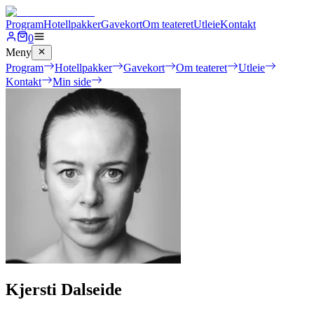
Program
Hotellpakker
Gavekort
Om teateret
Utleie
Kontakt
0
Meny
Program
Hotellpakker
Gavekort
Om teateret
Utleie
Kontakt
Min side
Kjersti Dalseide