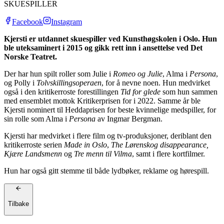
SKUESPILLER
Facebook
Instagram
Kjersti er utdannet skuespiller ved Kunsthøgskolen i Oslo. Hun
ble uteksaminert i 2015 og gikk rett inn i ansettelse ved Det
Norske Teatret.
Der har hun spilt roller som Julie i
Romeo og Julie
, Alma i
Persona
,
og Polly i
Tolvskillingsoperaen
, for å nevne noen. Hun medvirket
også i den kritikerroste forestillingen
Tid for glede
som hun sammen
med ensemblet mottok Kritikerprisen for i 2022. Samme år ble
Kjersti nominert til Heddaprisen for beste kvinnelige medspiller, for
sin rolle som Alma i
Persona
av Ingmar Bergman.
Kjersti har medvirket i flere film og tv-produksjoner, deriblant den
kritikerroste serien
Made in Oslo
,
The Lørenskog disappearance,
Kjære Landsmenn
og
Tre menn til Vilma
, samt i flere kortfilmer.
Hun har også gitt stemme til både lydbøker, reklame og hørespill.
Tilbake