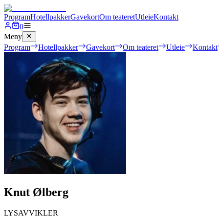
Program
Hotellpakker
Gavekort
Om teateret
Utleie
Kontakt
0
Meny
Program
Hotellpakker
Gavekort
Om teateret
Utleie
Kontakt
Knut Ølberg
LYSAVVIKLER