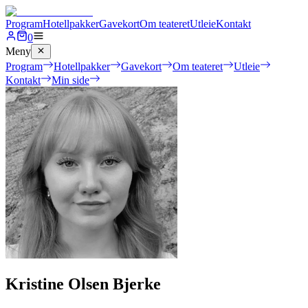
Program
Hotellpakker
Gavekort
Om teateret
Utleie
Kontakt
0
Meny
Program
Hotellpakker
Gavekort
Om teateret
Utleie
Kontakt
Min side
Kristine Olsen Bjerke