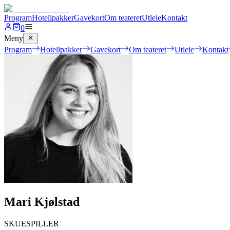
Program
Hotellpakker
Gavekort
Om teateret
Utleie
Kontakt
0
Meny
Program
Hotellpakker
Gavekort
Om teateret
Utleie
Kontakt
Mari Kjølstad
SKUESPILLER