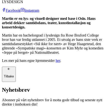
LYSDESIGN
Facebook
Instagram
Martin er en lys- og visuell designer med base i Oslo. Hans
arbeid dekker samtidsdans, teater, kunstinstallasjon og
konsertdesign.
Martin har en bachelorgrad i lysdesign fra Rose Bruford College
hvor han var ferdig utdannet i 2005. Et utvalg av hans siste verk er
samtidsdansestykket «Stå ikke for nært» av Hege Haagenrud, den
glitrende «Sympatiske magi»-konserten av Kim Myhr og komedien
«Jeppe på berget» på Nationaltheatret.
Les mer på hans egne hjemmesider
her
.
Tilbake
Nyhetsbrev
Abonner på vårt nyhetsbrev for å motta gode tilbud og seneste nytt
direkte i innboksen din!