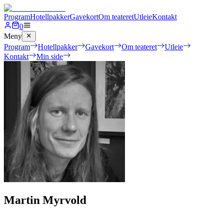
Program
Hotellpakker
Gavekort
Om teateret
Utleie
Kontakt
0
Meny
Program
Hotellpakker
Gavekort
Om teateret
Utleie
Kontakt
Min side
Martin Myrvold