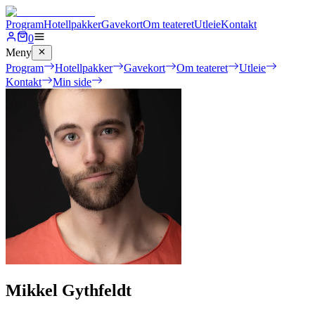
Program
Hotellpakker
Gavekort
Om teateret
Utleie
Kontakt
0
Meny
Program
Hotellpakker
Gavekort
Om teateret
Utleie
Kontakt
Min side
Mikkel Gythfeldt