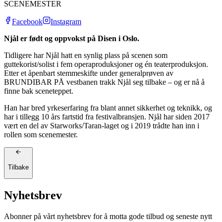
SCENEMESTER
Facebook
Instagram
Njål er født og oppvokst på Disen i Oslo.
Tidligere har Njål hatt en synlig plass på scenen som
guttekorist/solist i fem operaproduksjoner og én teaterproduksjon.
Etter et åpenbart stemmeskifte under generalprøven av
BRUNDIBAR PÅ vestbanen trakk Njål seg tilbake – og er nå å
finne bak sceneteppet.
Han har bred yrkeserfaring fra blant annet sikkerhet og teknikk, og
har i tillegg 10 års fartstid fra festivalbransjen. Njål har siden 2017
vært en del av Starworks/Taran-laget og i 2019 trådte han inn i
rollen som scenemester.
Tilbake
Nyhetsbrev
Abonner på vårt nyhetsbrev for å motta gode tilbud og seneste nytt