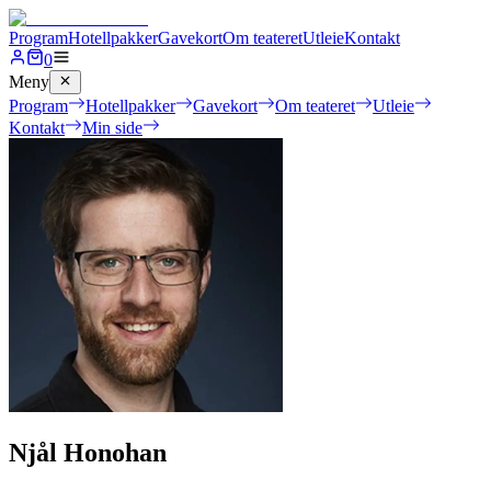
Program
Hotellpakker
Gavekort
Om teateret
Utleie
Kontakt
0
Meny
Program
Hotellpakker
Gavekort
Om teateret
Utleie
Kontakt
Min side
Njål Honohan