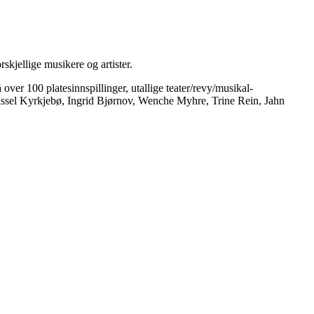
kjellige musikere og artister.
er 100 platesinnspillinger, utallige teater/revy/musikal-
. Sissel Kyrkjebø, Ingrid Bjørnov, Wenche Myhre, Trine Rein, Jahn