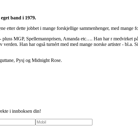
 eget band i 1979.
ne etter dette jobbet i mange forskjellige sammenhenger, med mange fors
 - pluss MGP, Spellemannprisen, Amanda etc…. Han har r medvirket på ov
r av verden. Han har også turnért med med mange norske artister - bl.a
dguttane, Pysj og Midnight Rose.
rekte i innboksen din!