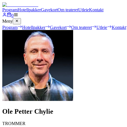
Program
Hotellpakker
Gavekort
Om teateret
Utleie
Kontakt
0
Meny
Program
Hotellpakker
Gavekort
Om teateret
Utleie
Kontakt
Ole Petter Chylie
TROMMER