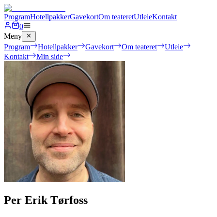
Program
Hotellpakker
Gavekort
Om teateret
Utleie
Kontakt
0
Meny
Program
Hotellpakker
Gavekort
Om teateret
Utleie
Kontakt
Min side
Per Erik Tørfoss