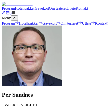
Program
Hotellpakker
Gavekort
Om teateret
Utleie
Kontakt
0
Meny
Program
Hotellpakker
Gavekort
Om teateret
Utleie
Kontakt
Per Sundnes
TV-PERSONLIGHET