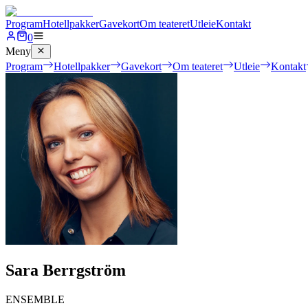
Program
Hotellpakker
Gavekort
Om teateret
Utleie
Kontakt
0
Meny
Program
Hotellpakker
Gavekort
Om teateret
Utleie
Kontakt
Sara Berrgström
ENSEMBLE