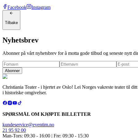
Facebook
Instagram
Tilbake
Nyhetsbrev
Abonner på vårt nyhetsbrev for å motta gode tilbud og seneste nytt di
Abonner
Christiania Teater - i hjertet av Oslo! Lei Norges vakreste teater til 
i historiske omgivelser.
SPØRSMÅL OM KJØPTE BILLETTER
kundeservice@eventim.no
21 95 92 00
Man-Tors: 09:30 - 16:00 | Fre: 09:30 - 15:30