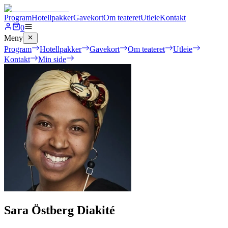
Program
Hotellpakker
Gavekort
Om teateret
Utleie
Kontakt
0
Meny
Program
Hotellpakker
Gavekort
Om teateret
Utleie
Kontakt
Min side
Sara Östberg Diakité