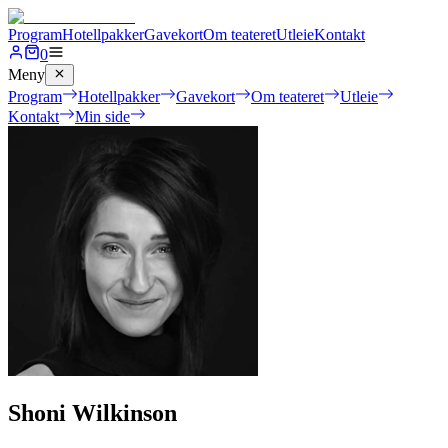
Program
Hotellpakker
Gavekort
Om teateret
Utleie
Kontakt
0
Meny
Program
Hotellpakker
Gavekort
Om teateret
Utleie
Kontakt
Min side
Shoni Wilkinson