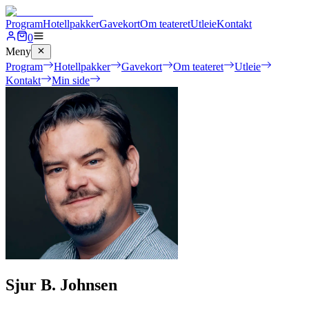
Program
Hotellpakker
Gavekort
Om teateret
Utleie
Kontakt
0
Meny
Program
Hotellpakker
Gavekort
Om teateret
Utleie
Kontakt
Min side
Sjur B. Johnsen