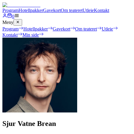
Program
Hotellpakker
Gavekort
Om teateret
Utleie
Kontakt
0
Meny
Program
Hotellpakker
Gavekort
Om teateret
Utleie
Kontakt
Min side
Sjur Vatne Brean