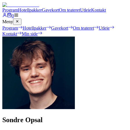
Program
Hotellpakker
Gavekort
Om teateret
Utleie
Kontakt
0
Meny
Program
Hotellpakker
Gavekort
Om teateret
Utleie
Kontakt
Min side
Sondre Opsal