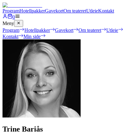
Program
Hotellpakker
Gavekort
Om teateret
Utleie
Kontakt
0
Meny
Program
Hotellpakker
Gavekort
Om teateret
Utleie
Kontakt
Min side
Trine Bariås