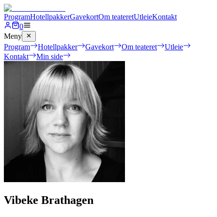
Program
Hotellpakker
Gavekort
Om teateret
Utleie
Kontakt
0
Meny
Program
Hotellpakker
Gavekort
Om teateret
Utleie
Kontakt
Min side
Vibeke Brathagen