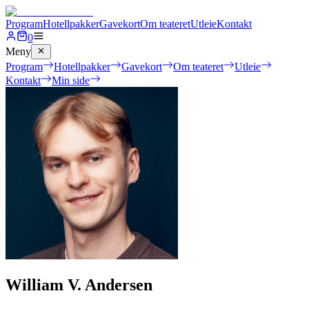
Program
Hotellpakker
Gavekort
Om teateret
Utleie
Kontakt
0
Meny
Program
Hotellpakker
Gavekort
Om teateret
Utleie
Kontakt
Min side
William V. Andersen